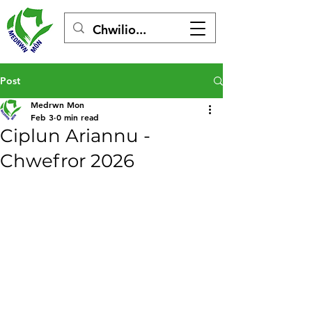
Post
Medrwn Mon
Feb 3
0 min read
Ciplun Ariannu -
Chwefror 2026