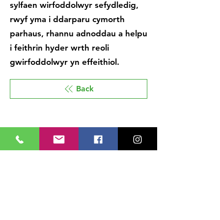
sylfaen wirfoddolwyr sefydledig,
rwyf yma i ddarparu cymorth
parhaus, rhannu adnoddau a helpu
i feithrin hyder wrth reoli
gwirfoddolwyr yn effeithiol.
Back
Cysylltwch â Ni
Medrwn Môn, Canolfan
Fusnes, Bryn Cefni,
LLANGEFNI, Ynys Môn