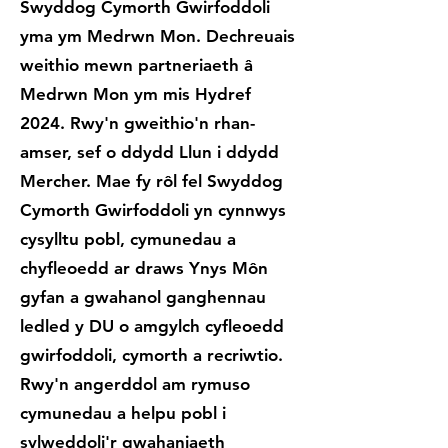
Swyddog Cymorth Gwirfoddoli
yma ym Medrwn Mon. Dechreuais
weithio mewn partneriaeth â
Medrwn Mon ym mis Hydref
2024. Rwy'n gweithio'n rhan-
amser, sef o ddydd Llun i ddydd
Mercher. Mae fy rôl fel Swyddog
Cymorth Gwirfoddoli yn cynnwys
cysylltu pobl, cymunedau a
chyfleoedd ar draws Ynys Môn
gyfan a gwahanol ganghennau
ledled y DU o amgylch cyfleoedd
gwirfoddoli, cymorth a recriwtio.
Rwy'n angerddol am rymuso
cymunedau a helpu pobl i
sylweddoli'r gwahaniaeth