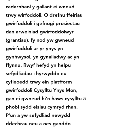
cadarnhaol y gallant ei wneud
trwy wirfoddoli. O drefnu ffeiriau
gwirfoddoli i gefnogi prosiectau
dan arweiniad gwirfoddolwyr
(grantiau), fy nod yw gwneud
gwirfoddoli ar yr ynys yn
gynhwysol, yn gynaliadwy ac yn
ffynnu. Rwyf hefyd yn helpu
sefydliadau i hyrwyddo eu
cyfleoedd trwy ein platfform
gwirfoddoli Cysylltu Ynys Môn,
gan ei gwneud hi'n haws cysylltu â
phobl sydd eisiau cymryd rhan.
P'un a yw sefydliad newydd
ddechrau neu a oes ganddo